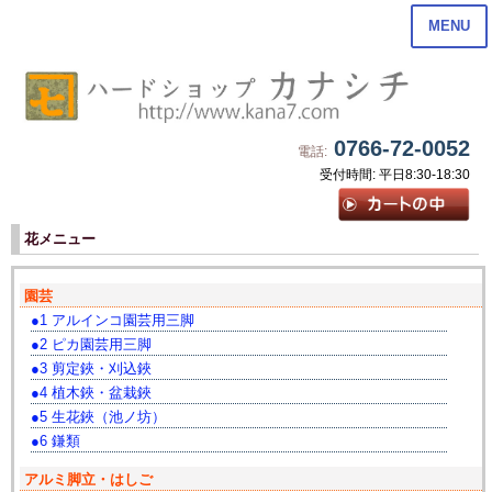
MENU
0766-72-0052
電話:
受付時間: 平日8:30-18:30
花メニュー
園芸
1 アルインコ園芸用三脚
2 ピカ園芸用三脚
3 剪定鋏・刈込鋏
4 植木鋏・盆栽鋏
5 生花鋏（池ノ坊）
6 鎌類
アルミ脚立・はしご