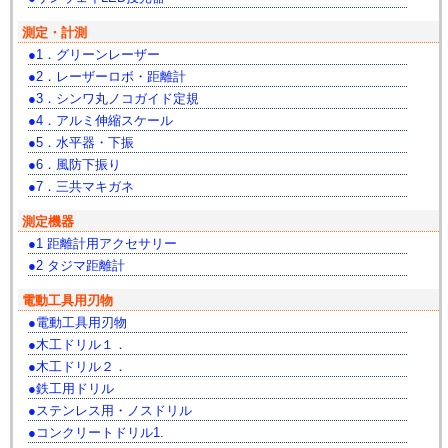
測定・計測
1．グリーンレーザー
2．レーザーロボ・距離計
3．シンワ丸ノコガイド定規
4．アルミ伸縮スケール
5．水平器・下振
6．風防下振り
7．三共マキガネ
測定機器
1 距離計用アクセサリー
2 タジマ距離計
電動工具用刃物
電動工具用刃物
木工ドリル１．
木工ドリル２．
鉄工用ドリル
ステンレス用・ノスドリル
コンクリートドリル1.