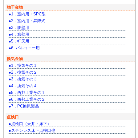
物干金物
1．室内用・SPC型
2．室内用・昇降式
3．腰壁用
4．窓壁用
5．軒天用
6. バルコニー用
換気金物
1．換気その１
2．換気その２
3．換気その３
4．換気その４
5．西邦工業その１
6．西邦工業その２
7．PC換気製品
点検口
点検口（天井・床下）
ステンレス床下点検口他