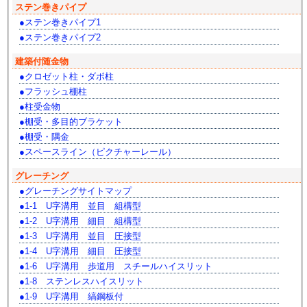
ステン巻きパイプ
ステン巻きパイプ1
ステン巻きパイプ2
建築付随金物
クロゼット柱・ダボ柱
フラッシュ棚柱
柱受金物
棚受・多目的ブラケット
棚受・隅金
スペースライン（ピクチャーレール）
グレーチング
グレーチングサイトマップ
1-1 U字溝用 並目 組構型
1-2 U字溝用 細目 組構型
1-3 U字溝用 並目 圧接型
1-4 U字溝用 細目 圧接型
1-6 U字溝用 歩道用 スチールハイスリット
1-8 ステンレスハイスリット
1-9 U字溝用 縞鋼板付