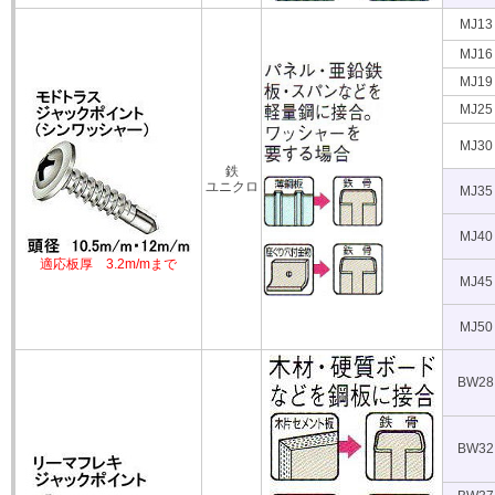
MJ13
MJ16
MJ19
MJ25
MJ30
鉄
ユニクロ
MJ35
MJ40
適応板厚 3.2m/mまで
MJ45
MJ50
BW28
BW32