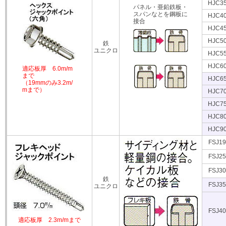
HJC3
パネル・亜鉛鉄板・
スパンなとを鋼板に
HJC4
接合
HJC4
HJC5
鉄
ユニクロ
HJC5
HJC6
適応板厚 6.0m/m
まで
HJC6
（19mmのみ3.2m/
mまで）
HJC7
HJC7
HJC8
HJC9
FSJ19
FSJ25
FSJ30
鉄
FSJ35
ユニクロ
FSJ40
適応板厚 2.3m/mまで