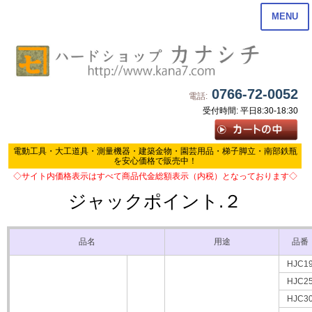
MENU
0766-72-0052
電話:
受付時間: 平日8:30-18:30
電動工具・大工道具・測量機器・建築金物・園芸用品・梯子脚立・南部鉄瓶
を安心価格で販売中！
◇サイト内価格表示はすべて商品代金総額表示（内税）となっております◇
ジャックポイント.２
品名
用途
品番
HJC1
HJC2
HJC3