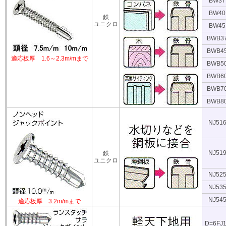
BW37
BW40
鉄
ユニクロ
BW45
BWB3
BWB4
適応板厚 1.6～2.3m/mまで
BWB5
BWB6
BWB7
BWB8
NJ51
NJ51
鉄
ユニクロ
NJ52
NJ53
NJ54
適応板厚 3.2m/mまで
D=6FJ