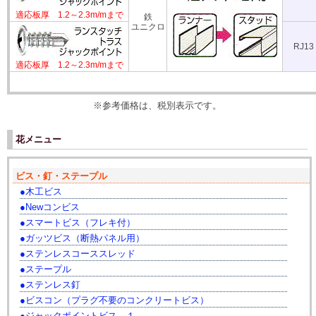
適応板厚 1.2～2.3m/mまで
鉄
ユニクロ
RJ13
適応板厚 1.2～2.3m/mまで
※参考価格は、税別表示です。
花メニュー
ビス・釘・ステープル
木工ビス
Newコンビス
スマートビス（フレキ付）
ガッツビス（断熱パネル用）
ステンレスコーススレッド
ステープル
ステンレス釘
ビスコン（プラグ不要のコンクリートビス）
ジャックポイントビス．１